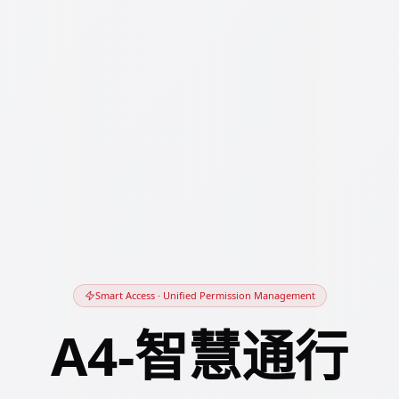
Smart Access · Unified Permission Management
A4-智慧通行