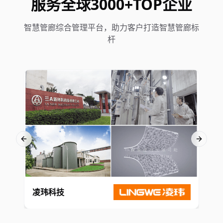
服务全球3000+TOP企业
智慧管廊综合管理平台，助力客户打造智慧管廊标
杆
Previous slide
Next sl
凌玮科技