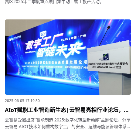
禺区2025年二季度重点项目集中动工竣工投产活动。
2025-06-05 17:19:30
AIoT赋能工业智造新生态|云智易亮相行业论坛，揭
秘数字工厂精细化运营之道——直击安全生产、节能
云智易受邀出席“智能制造 2025:数字化转型新动能”主题论坛，分享
降碳、智能运维三大核心场景
云智易 AIOT技术如何重构数字工厂的安全、运维与能源管理体系和
落地实践。