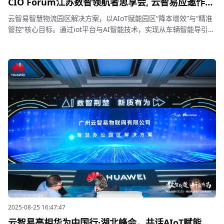
CIO Forum江苏数智领航者思享会, 云智易应邀作为
物流园区解决方案伙伴展出
云智易智慧物流园区解决方案，以AIoT赋能园区“降本增效”与“精准
管控”核心目标。通过iot平台与AI智能技术，实现从车辆智能导引、
月台自动调度，到设备预测性维护、仓储安全AI巡检的全链路智能
化
2025-08-25 16:47:47
云智易亮相华为中国行·湖北峰会，共话AIoT赋能园