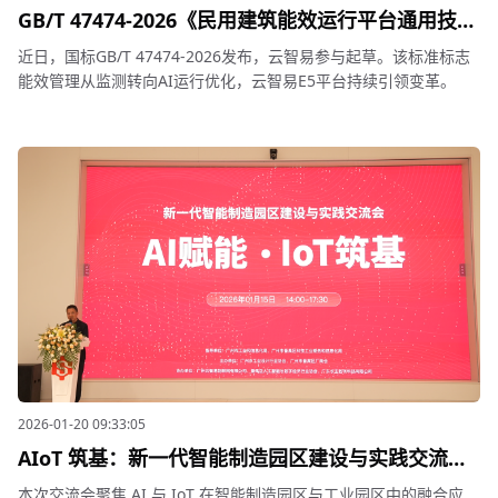
GB/T 47474-2026《民用建筑能效运行平台通用技术
要求》正式发布，云智易参与起草
近日，国标GB/T 47474-2026发布，云智易参与起草。该标准标志
能效管理从监测转向AI运行优化，云智易E5平台持续引领变革。
2026-01-20 09:33:05
AIoT 筑基：新一代智能制造园区建设与实践交流会
圆满举行
本次交流会聚焦 AI 与 IoT 在智能制造园区与工业园区中的融合应