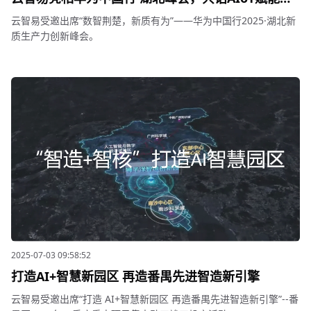
区治理新格局
云智易受邀出席“数智荆楚，新质有为”——华为中国行2025·湖北新
质生产力创新峰会。
2025-07-03 09:58:52
打造AI+智慧新园区 再造番禺先进智造新引擎
云智易受邀出席“打造 AI+智慧新园区 再造番禺先进智造新引擎”--番