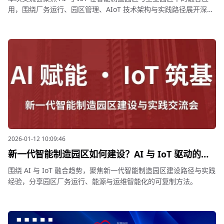
用，围绕厂务运行、园区管理、AIoT 技术架构与实践路径展开深入
交流，系统呈现新一代智慧园区可长期运行、可持续演进的建设思
路。
2026-01-12 10:09:46
新一代智能制造园区如何建设？AI 与 IoT 驱动的园
区智能化实践交流会即将举办
围绕 AI 与 IoT 融合趋势，聚焦新一代智能制造园区建设路径与实践
经验，分享园区厂务运行、能源与运维智能化的可复制方法。