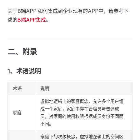
关于B端APP 如何集成到企业现有的APP中，请参考下
述的
B端APP集成
。
二、附录
1、术语说明
术语
说明
虚拟地逻辑上的家庭概念，允许多个用户组
成一个家庭，家庭中存在管理员与普通成
家庭
员，对家庭的使用权限根据成员身份不同而
不同。
家庭下的次级概念，虚拟地逻辑上的空间区