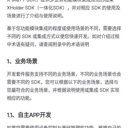
XHolder SDK（一体化SDK），并对相应 SDK 的使用及
场景进行了介绍与使用说明。
基于您功能模块集成的程度或使用场景的不同，需要选择
不同的 SDK 或集成方式以便您快速开发。如对介绍过程
中术语有疑问，请查阅附录中的术语说明
1、业务场景
开发套件服务支持不同的业务场景，不同的业务场景也会
需要不同的 SDK，您可以根据以下的业务场景，选择与
您最符合的业务场景，并根据说明使用或集成 SDK 实现
相应的功能。
1.1、自主APP开发
如果您需要使用设备控制与基础管理的功能，根据自己的