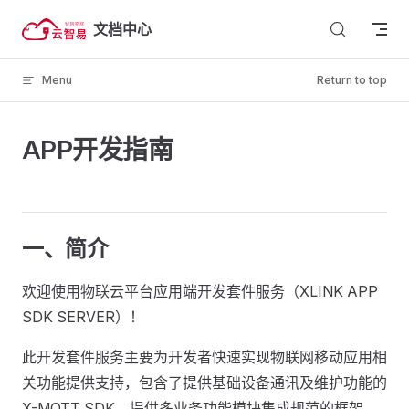
Skip to content
文档中心
Menu
Return to top
APP开发指南
一、简介
欢迎使用物联云平台应用端开发套件服务（XLINK APP
SDK SERVER）！
此开发套件服务主要为开发者快速实现物联网移动应用相
关功能提供支持，包含了提供基础设备通讯及维护功能的
X-MQTT SDK，提供多业务功能模块集成规范的框架