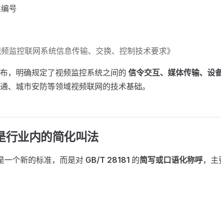
准编号
视频监控联网系统信息传输、交换、控制技术要求》
发布，明确规定了视频监控系统之间的
信令交互、媒体传输、设
通、城市安防等领域视频联网的技术基础。
1 是行业内的简化叫法
是一个新的标准，而是对
GB/T 28181
的
简写或口语化称呼
，主