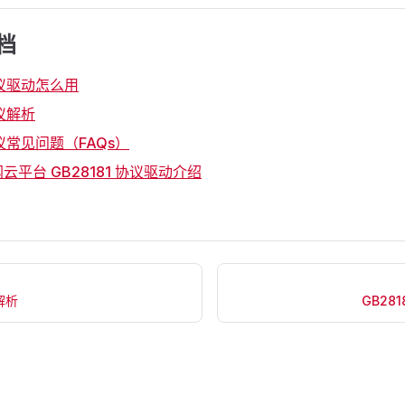
档
协议驱动怎么用
协议解析
协议常见问题（FAQs）
联网云平台 GB28181 协议驱动介绍
解析
GB281