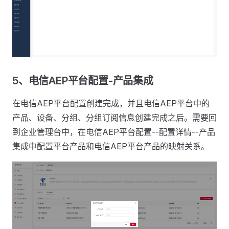
5、电信AEP平台配置-产品集成
在电信AEP平台配置创建完成，并且电信AEP平台中的
产品、设备、分组、分组订阅信息创建完成之后。需要回
到企业管理台中，在电信AEP平台配置--配置详情--产品
集成中配置平台产品和电信AEP平台产品的映射关系。