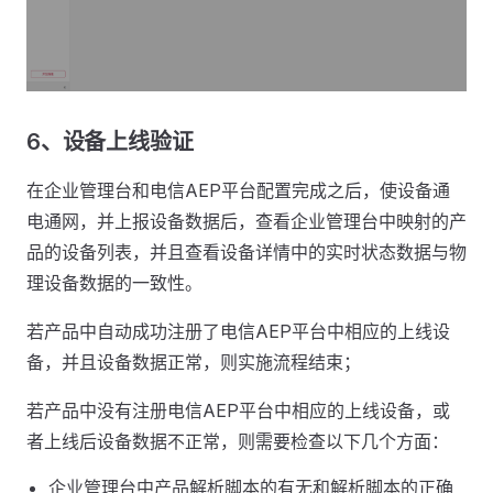
6、设备上线验证
在企业管理台和电信AEP平台配置完成之后，使设备通
电通网，并上报设备数据后，查看企业管理台中映射的产
品的设备列表，并且查看设备详情中的实时状态数据与物
理设备数据的一致性。
若产品中自动成功注册了电信AEP平台中相应的上线设
备，并且设备数据正常，则实施流程结束；
若产品中没有注册电信AEP平台中相应的上线设备，或
者上线后设备数据不正常，则需要检查以下几个方面：
企业管理台中产品解析脚本的有无和解析脚本的正确