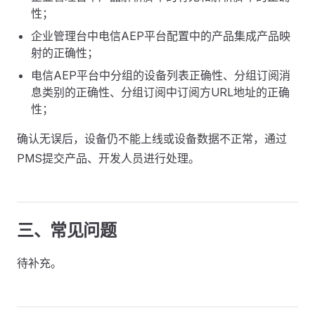
性；
企业管理台中电信AEP平台配置中的产品集成产品映
射的正确性；
电信AEP平台中分组的设备列表正确性、分组订阅消
息类别的正确性、分组订阅中订阅方URL地址的正确
性；
确认无误后，设备仍不能上线或设备数据不正常，通过
PMS提交产品、开发人员进行处理。
三、常见问题
待补充。