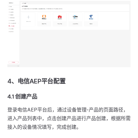
4、电信AEP平台配置
4.1 创建产品
登录电信AEP平台后，通过设备管理-产品的页面路径，
进入产品列表中，点击创建产品进行产品创建，根据所需
接入的设备情况填写，完成创建。