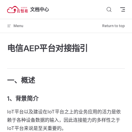
Skip to content
文档中心
Menu
Return to top
电信AEP平台对接指引
一、概述
1、背景简介
IoT平台以及建设在IoT平台之上的业务应用的活力是依
赖于各种设备数据的输入，因此连接能力的多样性之于
IoT平台来说是至关重要的。