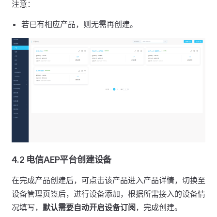
注意：
若已有相应产品，则无需再创建。
4.2 电信AEP平台创建设备
在完成产品创建后，可点击该产品进入产品详情，切换至
设备管理页签后，进行设备添加，根据所需接入的设备情
况填写，
默认需要自动开启设备订阅
，完成创建。