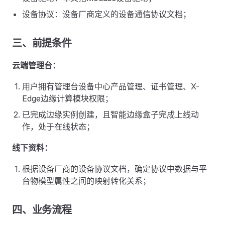
设备协议：设备厂商定义的设备通信协议文档；
三、前提条件
云端管理台：
用户拥有管理台设备中心产品管理、证书管理、X-
Edge边缘计算模块权限；
已完成边缘实例创建，且智能边缘盒子完成上线动
作，处于在线状态；
线下资料：
根据设备厂商的设备协议文档，确定协议中数据与平
台物模型属性之间的映射转化关系；
四、业务流程