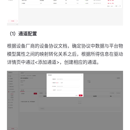
（1）
通道配置
根据设备厂商的设备协议文档，确定协议中数据与平台物
模型属性之间的映射转化关系之后，根据所得信息在驱动
详情页中通过<添加通道>，创建相应的通道。