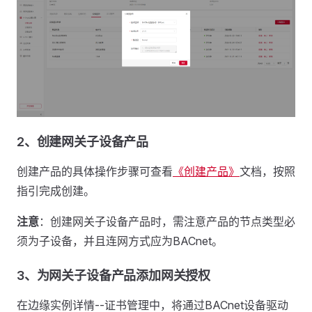
2、创建网关子设备产品
创建产品的具体操作步骤可查看
《创建产品》
文档，按照
指引完成创建。
注意
：创建网关子设备产品时，需注意产品的节点类型必
须为子设备，并且连网方式应为BACnet。
3、为网关子设备产品添加网关授权
在边缘实例详情--证书管理中，将通过BACnet设备驱动