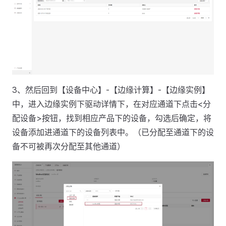
3、然后回到【设备中心】-【边缘计算】-【边缘实例】
中，进入边缘实例下驱动详情下，在对应通道下点击<分
配设备>按钮，找到相应产品下的设备，勾选后确定，将
设备添加进通道下的设备列表中。（已分配至通道下的设
备不可被再次分配至其他通道）