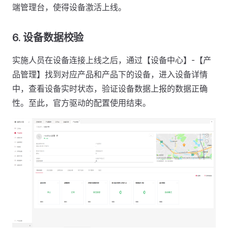
端管理台，使得设备激活上线。
6. 设备数据校验
实施人员在设备连接上线之后，通过【设备中心】-【产
品管理】找到对应产品和产品下的设备，进入设备详情
中，查看设备实时状态，验证设备数据上报的数据正确
性。至此，官方驱动的配置使用结束。