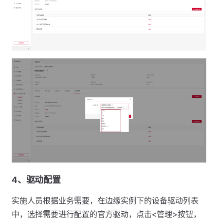
4、驱动配置
实施人员根据业务需要，在边缘实例下的设备驱动列表
中，选择需要进行配置的官方驱动，点击<管理>按钮，