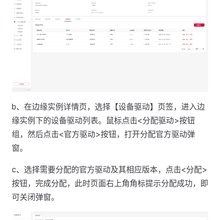
b、在边缘实例详情页，选择【设备驱动】页签，进入边
缘实例下的设备驱动列表。鼠标点击<分配驱动>按钮
组，然后点击<官方驱动>按钮，打开分配官方驱动弹
窗。
c、选择需要分配的官方驱动及其相应版本，点击<分配>
按钮，完成分配，此时页面右上角角标提示分配成功，即
可关闭弹窗。