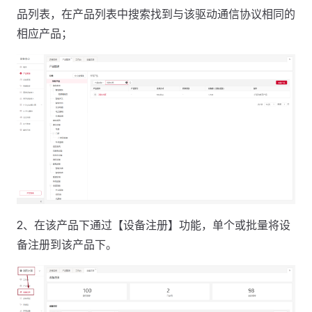
品列表，在产品列表中搜索找到与该驱动通信协议相同的
相应产品；
2、在该产品下通过【设备注册】功能，单个或批量将设
备注册到该产品下。