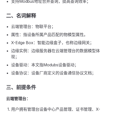
支持Modbus地址合并查询，提高查询效率；
二、名词解释
云端管理台：物联平台；
属性：指设备所属产品匹配的物模型属性。
X-Edge Box：智能边缘盒子，也称边缘网关；
边缘实例：边缘服务器在云端管理台的数据模型体
现；
设备驱动：本文指Modubs设备驱动；
设备协议：设备厂商定义的设备通信协议文档；
三、前提条件
云端管理台：
用户拥有管理台设备中心产品管理、证书管理、X-