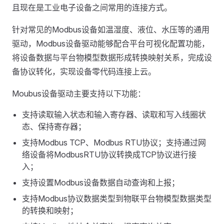
且现在是工业电子设备之间常用的连接方式。
针对常见的Modbus设备如温湿度、液位、水压等的通用
驱动，Modbus设备驱动能够配合平台可视化配置功能，
将设备数据与平台物模型数据形成转换映射关系，完成设
备协议转化，实现设备零代码连接上云。
Moubus设备驱动主要支持以下功能：
支持读取输入状态和输入寄存器、读取和写入线圈状
态、保持寄存器；
支持Modbus TCP、Modbus RTU协议；支持通过网
络设备将ModbusRTU协议转换成TCP协议进行接
入；
支持设置Modbus设备数据自动查询和上报；
支持Modbus协议数据类型到物联平台物模型数据类型
的转换和映射；