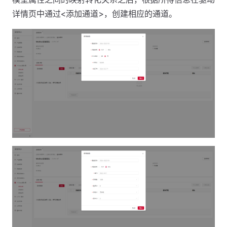
详情页中通过<添加通道>，创建相应的通道。