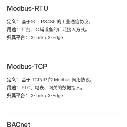
Modbus-RTU
定义：
基于串口 RS485 的工业通信协议。
用途：
厂务、公辅设备的广泛接入方式。
归属平台：
X-Link / X-Edge
Modbus-TCP
定义：
基于 TCP/IP 的 Modbus 网络协议。
用途：
PLC、电表、网关的数据接入。
归属平台：
X-Link / X-Edge
BACnet